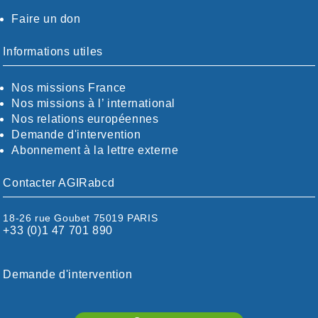
AUVERGNE / SUD
Faire un don
CALVADOS-ORNE
BOUCHES-DU-RHÖNE / ALPES
CHARENTE-MARITIME
Informations utiles
CÖTE-D'OR
CÖTES-D'ARMOR
Nos missions France
DORDOGNE
Nos missions à l’ international
DRÖME / ARDÈCHE
Nos relations européennes
ESSONNE
Demande d'intervention
EURE-ET-LOIR
Abonnement à la lettre externe
EURE/SEINE-MARITIME
FINISTÈRE
Contacter AGIRabcd
GARD
HAUTE-GARONNE
18-26 rue Goubet 75019 PARIS
HAUTES-PYRÉNÉES
+33 (0)1 47 701 890
HÉRAULT
ILLE ET VILAINE
ISÈRE
Demande d'intervention
LIMOUSIN
LOIRE
LOIRE / OCÉAN