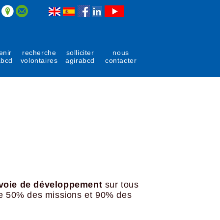
enir
recherche
solliciter
nous
abcd
volontaires
agirabcd
contacter
voie de développement
sur tous
de 50% des missions et 90% des