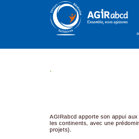
a
.
AGIRabcd apporte son appui au
les continents, avec une prédomi
projets).