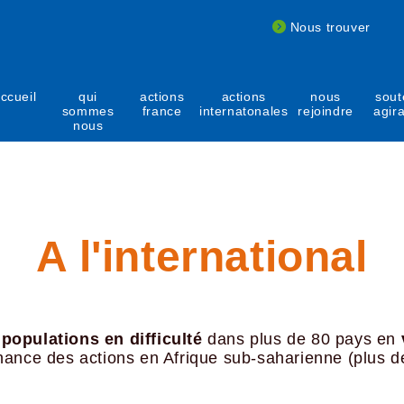
Nous trouver
ccueil
qui
actions
actions
nous
sout
sommes
france
internatonales
rejoindre
agir
nous
A l'international
x
populations en difficulté
dans plus de 80 pays en
nance des actions en Afrique sub-saharienne (plus 