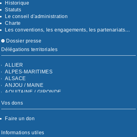
Historique
Statuts
Le conseil d'administration
Charte
Les conventions, les engagements, les partenariats…
Dossier presse
Délégations territoriales
ALLIER
ALPES-MARITIMES
ALSACE
ANJOU / MAINE
AQUITAINE / GIRONDE
AQUITAINE / SUD
Vos dons
AUDE
AUVERGNE / SUD
Faire un don
CALVADOS-ORNE
BOUCHES-DU-RHÖNE / ALPES
CHARENTE-MARITIME
Informations utiles