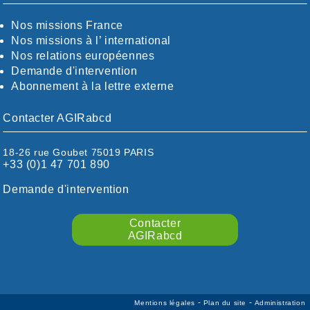
CÖTE-D'OR
CÖTES-D'ARMOR
Nos missions France
DORDOGNE
Nos missions à l’ international
DRÖME / ARDÈCHE
Nos relations européennes
ESSONNE
Demande d'intervention
EURE-ET-LOIR
Abonnement à la lettre externe
EURE/SEINE-MARITIME
FINISTÈRE
Contacter AGIRabcd
GARD
HAUTE-GARONNE
18-26 rue Goubet 75019 PARIS
HAUTES-PYRÉNÉES
+33 (0)1 47 701 890
HÉRAULT
ILLE ET VILAINE
Demande d'intervention
ISÈRE
LIMOUSIN
Contacter
LOIRE
AGIRabcd
LOIRE / OCÉAN
LOT
LOT-ET-GARONNE
MANCHE
-
-
Mentions légales
Plan du site
Administration
MARNE