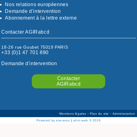
DRÖME / ARDÈCHE
Nos relations européennes
ESSONNE
Demande d'intervention
EURE-ET-LOIR
Abonnement à la lettre externe
EURE/SEINE-MARITIME
FINISTÈRE
Contacter AGIRabcd
GARD
HAUTE-GARONNE
18-26 rue Goubet 75019 PARIS
HAUTES-PYRÉNÉES
+33 (0)1 47 701 890
HÉRAULT
ILLE ET VILAINE
Demande d'intervention
ISÈRE
LIMOUSIN
Contacter
LOIRE
AGIRabcd
LOIRE / OCÉAN
LOT
LOT-ET-GARONNE
MANCHE
-
-
Mentions légales
Plan du site
Administration
MARNE
Powered by aiw-asso
|
all-in-web © 2026
MEURTHE-ET-MOSELLE
MORBIHAN
MOSELLE