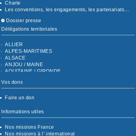
Charte
Les conventions, les engagements, les partenariats…
Dossier presse
Délégations territoriales
ALLIER
ALPES-MARITIMES
ALSACE
ANJOU / MAINE
AQUITAINE / GIRONDE
AQUITAINE / SUD
Vos dons
AUDE
AUVERGNE / SUD
Faire un don
CALVADOS-ORNE
BOUCHES-DU-RHÖNE / ALPES
CHARENTE-MARITIME
Informations utiles
CÖTE-D'OR
CÖTES-D'ARMOR
Nos missions France
DORDOGNE
Nos missions à l’ international