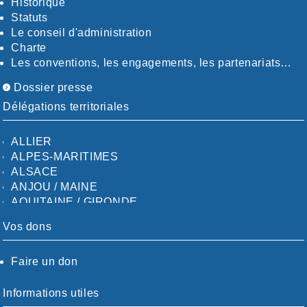
Historique
Statuts
Le conseil d'administration
Charte
Les conventions, les engagements, les partenariats…
Dossier presse
Délégations territoriales
ALLIER
ALPES-MARITIMES
ALSACE
ANJOU / MAINE
AQUITAINE / GIRONDE
AQUITAINE / SUD
Vos dons
AUDE
AUVERGNE / SUD
Faire un don
CALVADOS-ORNE
BOUCHES-DU-RHÖNE / ALPES
CHARENTE-MARITIME
Informations utiles