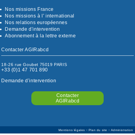
CÖTE-D'OR
CÖTES-D'ARMOR
Nos missions France
DORDOGNE
Nos missions à l’ international
DRÖME / ARDÈCHE
Nos relations européennes
ESSONNE
Demande d'intervention
EURE-ET-LOIR
Abonnement à la lettre externe
EURE/SEINE-MARITIME
FINISTÈRE
Contacter AGIRabcd
GARD
HAUTE-GARONNE
18-26 rue Goubet 75019 PARIS
HAUTES-PYRÉNÉES
+33 (0)1 47 701 890
HÉRAULT
ILLE ET VILAINE
Demande d'intervention
ISÈRE
LIMOUSIN
Contacter
LOIRE
AGIRabcd
LOIRE / OCÉAN
LOT
LOT-ET-GARONNE
MANCHE
-
-
Mentions légales
Plan du site
Administration
MARNE