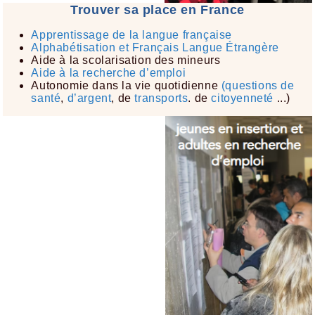
Trouver sa place en France
Apprentissage de la langue française​
Alphabétisation et Français Langue Étrangère
​
Aide à la scolarisation des mineurs​
Aide à la recherche d’emploi
Autonomie dans la vie quotidienne
(questions de
santé
,
d’argent
, de
transports
. de
citoyenneté
...)