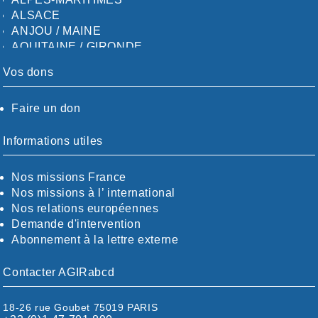
ALSACE
ANJOU / MAINE
AQUITAINE / GIRONDE
AQUITAINE / SUD
Vos dons
AUDE
AUVERGNE / SUD
Faire un don
CALVADOS-ORNE
BOUCHES-DU-RHÖNE / ALPES
CHARENTE-MARITIME
Informations utiles
CÖTE-D'OR
CÖTES-D'ARMOR
Nos missions France
DORDOGNE
Nos missions à l’ international
DRÖME / ARDÈCHE
Nos relations européennes
ESSONNE
Demande d'intervention
EURE-ET-LOIR
Abonnement à la lettre externe
EURE/SEINE-MARITIME
FINISTÈRE
Contacter AGIRabcd
GARD
HAUTE-GARONNE
18-26 rue Goubet 75019 PARIS
HAUTES-PYRÉNÉES