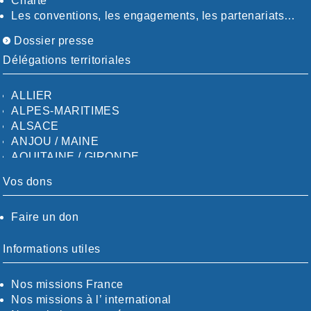
Charte
Les conventions, les engagements, les partenariats…
Dossier presse
Délégations territoriales
ALLIER
ALPES-MARITIMES
ALSACE
ANJOU / MAINE
AQUITAINE / GIRONDE
AQUITAINE / SUD
Vos dons
AUDE
AUVERGNE / SUD
Faire un don
CALVADOS-ORNE
BOUCHES-DU-RHÖNE / ALPES
CHARENTE-MARITIME
Informations utiles
CÖTE-D'OR
CÖTES-D'ARMOR
Nos missions France
DORDOGNE
Nos missions à l’ international
DRÖME / ARDÈCHE