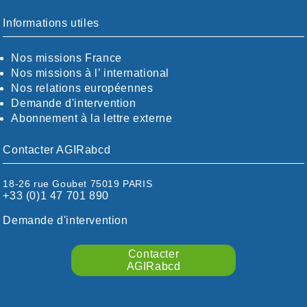
BOUCHES-DU-RHÖNE / ALPES
CHARENTE-MARITIME
Informations utiles
CÖTE-D'OR
CÖTES-D'ARMOR
Nos missions France
DORDOGNE
Nos missions à l’ international
DRÖME / ARDÈCHE
Nos relations européennes
ESSONNE
Demande d'intervention
EURE-ET-LOIR
Abonnement à la lettre externe
EURE/SEINE-MARITIME
FINISTÈRE
Contacter AGIRabcd
GARD
HAUTE-GARONNE
18-26 rue Goubet 75019 PARIS
HAUTES-PYRÉNÉES
+33 (0)1 47 701 890
HÉRAULT
ILLE ET VILAINE
Demande d'intervention
ISÈRE
LIMOUSIN
Contacter
LOIRE
AGIRabcd
LOIRE / OCÉAN
LOT