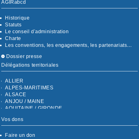
AGIRabcd
Historique
Statuts
Le conseil d'administration
Charte
Les conventions, les engagements, les partenariats…
Dossier presse
Délégations territoriales
ALLIER
ALPES-MARITIMES
ALSACE
ANJOU / MAINE
AQUITAINE / GIRONDE
AQUITAINE / SUD
Vos dons
AUDE
AUVERGNE / SUD
Faire un don
CALVADOS-ORNE