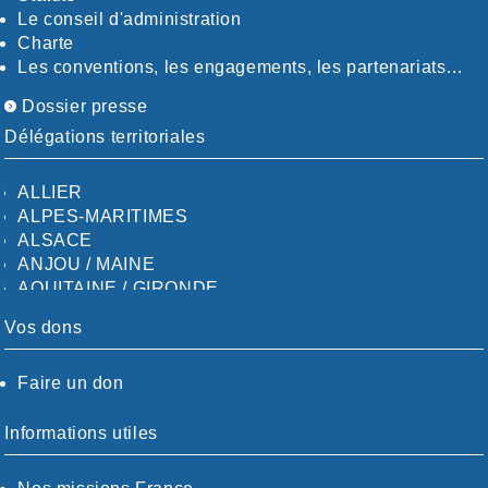
Le conseil d'administration
Charte
Les conventions, les engagements, les partenariats…
Dossier presse
Délégations territoriales
ALLIER
ALPES-MARITIMES
ALSACE
ANJOU / MAINE
AQUITAINE / GIRONDE
AQUITAINE / SUD
Vos dons
AUDE
AUVERGNE / SUD
Faire un don
CALVADOS-ORNE
BOUCHES-DU-RHÖNE / ALPES
CHARENTE-MARITIME
Informations utiles
CÖTE-D'OR
CÖTES-D'ARMOR