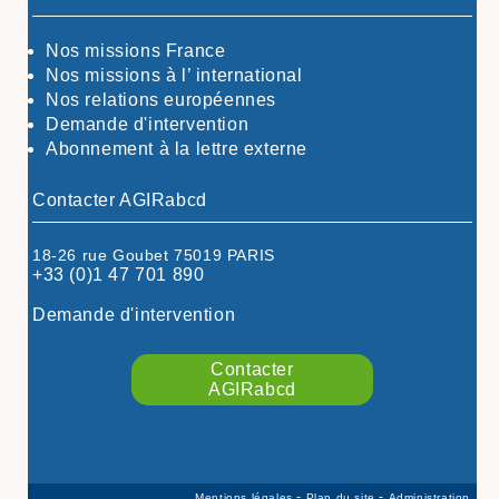
CÖTE-D'OR
CÖTES-D'ARMOR
Nos missions France
DORDOGNE
Nos missions à l’ international
DRÖME / ARDÈCHE
Nos relations européennes
ESSONNE
Demande d'intervention
EURE-ET-LOIR
Abonnement à la lettre externe
EURE/SEINE-MARITIME
FINISTÈRE
Contacter AGIRabcd
GARD
HAUTE-GARONNE
18-26 rue Goubet 75019 PARIS
HAUTES-PYRÉNÉES
+33 (0)1 47 701 890
HÉRAULT
ILLE ET VILAINE
Demande d'intervention
ISÈRE
LIMOUSIN
Contacter
LOIRE
AGIRabcd
LOIRE / OCÉAN
LOT
LOT-ET-GARONNE
MANCHE
-
-
Mentions légales
Plan du site
Administration