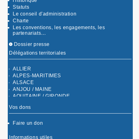
Historique
Statuts
Le conseil d'administration
Charte
Les conventions, les engagements, les
partenariats…
Dossier presse
Délégations territoriales
ALLIER
ALPES-MARITIMES
ALSACE
ANJOU / MAINE
AQUITAINE / GIRONDE
AQUITAINE / SUD
Vos dons
AUDE
AUVERGNE / SUD
Faire un don
CALVADOS-ORNE
BOUCHES-DU-RHÖNE / ALPES
CHARENTE-MARITIME
Informations utiles