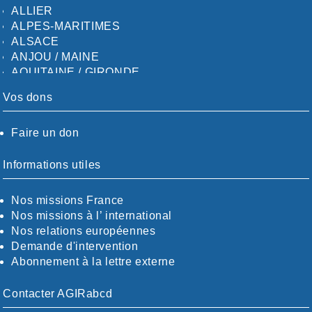
ALLIER
ALPES-MARITIMES
ALSACE
ANJOU / MAINE
AQUITAINE / GIRONDE
AQUITAINE / SUD
Vos dons
AUDE
AUVERGNE / SUD
Faire un don
CALVADOS-ORNE
BOUCHES-DU-RHÖNE / ALPES
CHARENTE-MARITIME
Informations utiles
CÖTE-D'OR
CÖTES-D'ARMOR
Nos missions France
DORDOGNE
Nos missions à l’ international
DRÖME / ARDÈCHE
Nos relations européennes
ESSONNE
Demande d'intervention
EURE-ET-LOIR
Abonnement à la lettre externe
EURE/SEINE-MARITIME
FINISTÈRE
Contacter AGIRabcd
GARD