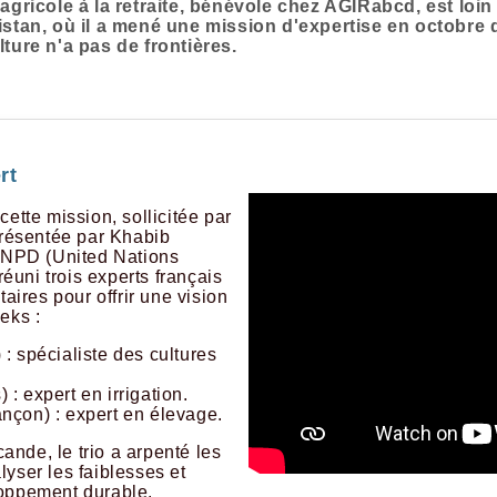
 agricole à la retraite, bénévole chez AGIRabcd, est loi
istan, où il a mené une mission d'expertise en octobre 
lture n'a pas de frontières.
rt
ette mission, sollicitée par
présentée par Khabib
’UNPD (United Nations
uni trois experts français
res pour offrir une vision
eks :
: spécialiste des cultures
 : expert en irrigation.
nçon) : expert en élevage.
nde, le trio a arpenté les
yser les faiblesses et
loppement durable.