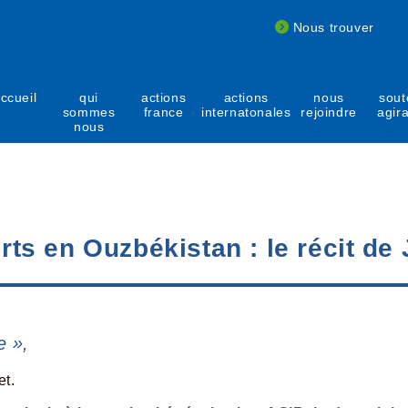
Nous trouver
ccueil
qui
actions
actions
nous
sout
sommes
france
internatonales
rejoindre
agir
nous
erts en Ouzbékistan : le récit de
e »,
et.