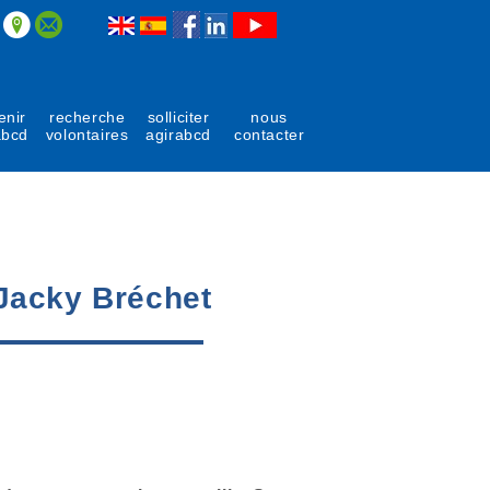
enir
recherche
solliciter
nous
abcd
volontaires
agirabcd
contacter
 Jacky Bréchet