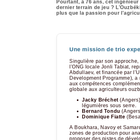
Pourtant, à 76 ans, cet ingénieur
dernier terrain de jeu ? L’Ouzbék
plus que la passion pour l'agricu
Une mission de trio expe
Singulière par son approche, c
l'ONG locale Jonli Tabiat, re
Abdullaev, et financée par l
Development Programme), a ré
aux compétences complémentai
globale aux agriculteurs ouzb
Jacky Bréchet
(Angers) 
légumières sous serre.
Bernard Tondu
(Angers)
Dominique Fiatte
(Besa
A Boukhara, Navoy et Samarca
zones de production pour anal
proposer des pistes de déve