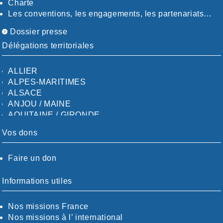
Charte
Les conventions, les engagements, les partenariats…
Dossier presse
Délégations territoriales
ALLIER
ALPES-MARITIMES
ALSACE
ANJOU / MAINE
AQUITAINE / GIRONDE
AQUITAINE / SUD
Vos dons
AUDE
AUVERGNE / SUD
Faire un don
CALVADOS-ORNE
BOUCHES-DU-RHÖNE / ALPES
CHARENTE-MARITIME
Informations utiles
CÖTE-D'OR
CÖTES-D'ARMOR
Nos missions France
DORDOGNE
Nos missions à l’ international