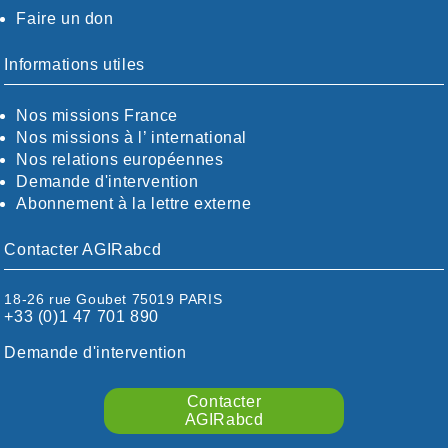
Faire un don
CALVADOS-ORNE
BOUCHES-DU-RHÖNE / ALPES
CHARENTE-MARITIME
Informations utiles
CÖTE-D'OR
CÖTES-D'ARMOR
Nos missions France
DORDOGNE
Nos missions à l’ international
DRÖME / ARDÈCHE
Nos relations européennes
ESSONNE
Demande d'intervention
EURE-ET-LOIR
Abonnement à la lettre externe
EURE/SEINE-MARITIME
FINISTÈRE
Contacter AGIRabcd
GARD
HAUTE-GARONNE
18-26 rue Goubet 75019 PARIS
HAUTES-PYRÉNÉES
+33 (0)1 47 701 890
HÉRAULT
ILLE ET VILAINE
Demande d'intervention
ISÈRE
LIMOUSIN
Contacter
LOIRE
AGIRabcd
LOIRE / OCÉAN