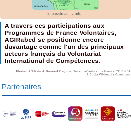
l
e bassin amazonien
A travers ces participations aux
Programmes de France Volontaires,
AGIRabcd se positionne encore
davantage comme l'un des principaux
acteurs français du Volontariat
International de Compétences.
Photos: AGIRabcd, Bernard Gagnon, TenebrisCaelo sous licence
CC BY-SA
3.0
,
via
Wikimedia
Commons
Partenaires