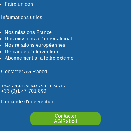
Faire un don
CALVADOS-ORNE
BOUCHES-DU-RHÖNE / ALPES
CHARENTE-MARITIME
Informations utiles
CÖTE-D'OR
CÖTES-D'ARMOR
Nos missions France
DORDOGNE
Nos missions à l’ international
DRÖME / ARDÈCHE
Nos relations européennes
ESSONNE
Demande d'intervention
EURE-ET-LOIR
Abonnement à la lettre externe
EURE/SEINE-MARITIME
FINISTÈRE
Contacter AGIRabcd
GARD
HAUTE-GARONNE
18-26 rue Goubet 75019 PARIS
HAUTES-PYRÉNÉES
+33 (0)1 47 701 890
HÉRAULT
ILLE ET VILAINE
Demande d'intervention
ISÈRE
LIMOUSIN
Contacter
LOIRE
AGIRabcd
LOIRE / OCÉAN