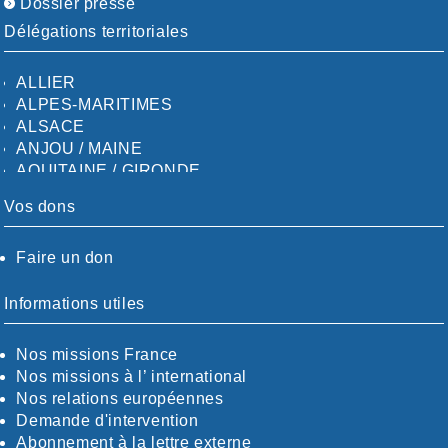
Dossier presse
Délégations territoriales
ALLIER
ALPES-MARITIMES
ALSACE
ANJOU / MAINE
AQUITAINE / GIRONDE
AQUITAINE / SUD
Vos dons
AUDE
AUVERGNE / SUD
Faire un don
CALVADOS-ORNE
BOUCHES-DU-RHÖNE / ALPES
CHARENTE-MARITIME
Informations utiles
CÖTE-D'OR
CÖTES-D'ARMOR
Nos missions France
DORDOGNE
Nos missions à l’ international
DRÖME / ARDÈCHE
Nos relations européennes
ESSONNE
Demande d'intervention
EURE-ET-LOIR
Abonnement à la lettre externe