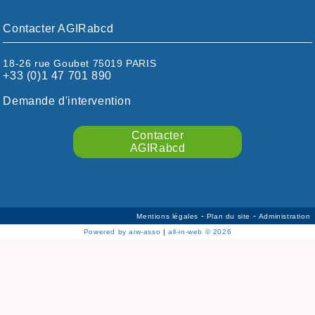
EURE/SEINE-MARITIME
FINISTÈRE
Contacter AGIRabcd
GARD
HAUTE-GARONNE
18-26 rue Goubet 75019 PARIS
HAUTES-PYRÉNÉES
+33 (0)1 47 701 890
HÉRAULT
ILLE ET VILAINE
Demande d'intervention
ISÈRE
LIMOUSIN
Contacter
LOIRE
AGIRabcd
LOIRE / OCÉAN
LOT
LOT-ET-GARONNE
MANCHE
-
-
Mentions légales
Plan du site
Administration
MARNE
Powered by aiw-asso
|
all-in-web © 2026
MEURTHE-ET-MOSELLE
MORBIHAN
MOSELLE
NIÈVRE/YONNE
NORD