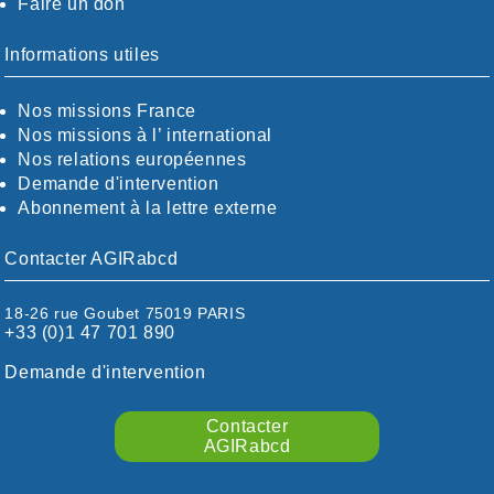
Faire un don
CALVADOS-ORNE
BOUCHES-DU-RHÖNE / ALPES
CHARENTE-MARITIME
Informations utiles
CÖTE-D'OR
CÖTES-D'ARMOR
Nos missions France
DORDOGNE
Nos missions à l’ international
DRÖME / ARDÈCHE
Nos relations européennes
ESSONNE
Demande d'intervention
EURE-ET-LOIR
Abonnement à la lettre externe
EURE/SEINE-MARITIME
FINISTÈRE
Contacter AGIRabcd
GARD
HAUTE-GARONNE
18-26 rue Goubet 75019 PARIS
HAUTES-PYRÉNÉES
+33 (0)1 47 701 890
HÉRAULT
ILLE ET VILAINE
Demande d'intervention
ISÈRE
LIMOUSIN
Contacter
LOIRE
AGIRabcd
LOIRE / OCÉAN
LOT