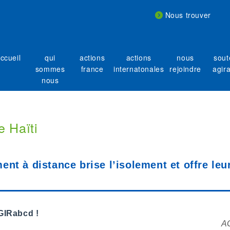
Nous trouver
ccueil
qui
actions
actions
nous
sout
sommes
france
internatonales
rejoindre
agir
nous
 Haïti
ent à distance brise l’isolement et offre le
GIRabcd !
AG