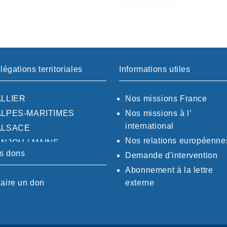
légations territoriales
Informations utiles
ALLIER
Nos missions France
ALPES-MARITIMES
Nos missions à l’
international
ALSACE
Nos relations européenne
ANJOU / MAINE
s dons
Demande d'intervention
AQUITAINE / GIRONDE
Abonnement à la lettre
AQUITAINE / SUD
aire un don
externe
AUDE
AUVERGNE / SUD
CALVADOS-ORNE