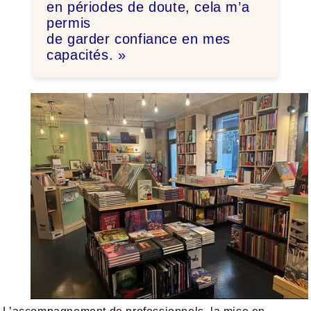
en périodes de doute, cela m’a
permis
de garder confiance en mes
capacités. »