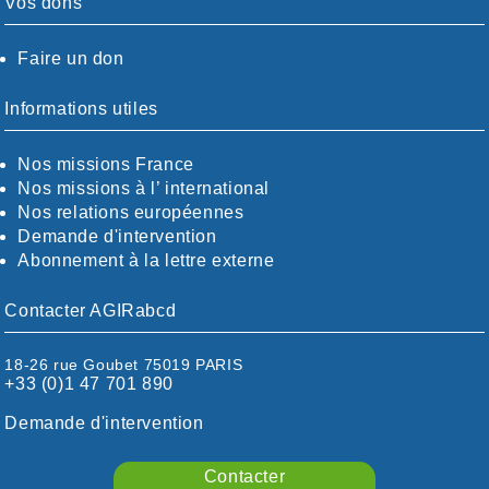
Vos dons
AUDE
AUVERGNE / SUD
Faire un don
CALVADOS-ORNE
BOUCHES-DU-RHÖNE / ALPES
CHARENTE-MARITIME
Informations utiles
CÖTE-D'OR
CÖTES-D'ARMOR
Nos missions France
DORDOGNE
Nos missions à l’ international
DRÖME / ARDÈCHE
Nos relations européennes
ESSONNE
Demande d'intervention
EURE-ET-LOIR
Abonnement à la lettre externe
EURE/SEINE-MARITIME
FINISTÈRE
Contacter AGIRabcd
GARD
HAUTE-GARONNE
18-26 rue Goubet 75019 PARIS
HAUTES-PYRÉNÉES
+33 (0)1 47 701 890
HÉRAULT
ILLE ET VILAINE
Demande d'intervention
ISÈRE
LIMOUSIN
Contacter