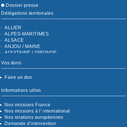
Dossier presse
Délégations territoriales
ALLIER
ALPES-MARITIMES
ALSACE
ANJOU / MAINE
AQUITAINE / GIRONDE
AQUITAINE / SUD
Vos dons
AUDE
AUVERGNE / SUD
Faire un don
CALVADOS-ORNE
BOUCHES-DU-RHÖNE / ALPES
CHARENTE-MARITIME
Informations utiles
CÖTE-D'OR
CÖTES-D'ARMOR
Nos missions France
DORDOGNE
Nos missions à l’ international
DRÖME / ARDÈCHE
Nos relations européennes
ESSONNE
Demande d'intervention