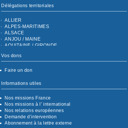
Délégations territoriales
ALLIER
ALPES-MARITIMES
ALSACE
ANJOU / MAINE
AQUITAINE / GIRONDE
AQUITAINE / SUD
Vos dons
AUDE
AUVERGNE / SUD
Faire un don
CALVADOS-ORNE
BOUCHES-DU-RHÖNE / ALPES
CHARENTE-MARITIME
Informations utiles
CÖTE-D'OR
CÖTES-D'ARMOR
Nos missions France
DORDOGNE
Nos missions à l’ international
DRÖME / ARDÈCHE
Nos relations européennes
ESSONNE
Demande d'intervention
EURE-ET-LOIR
Abonnement à la lettre externe
EURE/SEINE-MARITIME