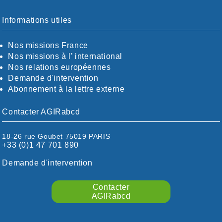
BOUCHES-DU-RHÖNE / ALPES
CHARENTE-MARITIME
Informations utiles
CÖTE-D'OR
CÖTES-D'ARMOR
Nos missions France
DORDOGNE
Nos missions à l’ international
DRÖME / ARDÈCHE
Nos relations européennes
ESSONNE
Demande d'intervention
EURE-ET-LOIR
Abonnement à la lettre externe
EURE/SEINE-MARITIME
FINISTÈRE
Contacter AGIRabcd
GARD
HAUTE-GARONNE
18-26 rue Goubet 75019 PARIS
HAUTES-PYRÉNÉES
+33 (0)1 47 701 890
HÉRAULT
ILLE ET VILAINE
Demande d'intervention
ISÈRE
LIMOUSIN
Contacter
LOIRE
AGIRabcd
LOIRE / OCÉAN
LOT