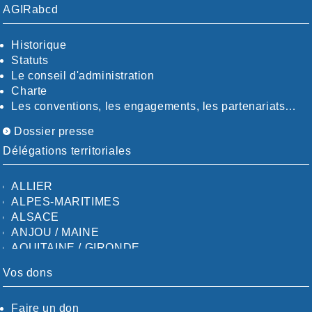
AGIRabcd
Historique
Statuts
Le conseil d'administration
Charte
Les conventions, les engagements, les partenariats…
Dossier presse
Délégations territoriales
ALLIER
ALPES-MARITIMES
ALSACE
ANJOU / MAINE
AQUITAINE / GIRONDE
AQUITAINE / SUD
Vos dons
AUDE
AUVERGNE / SUD
Faire un don
CALVADOS-ORNE