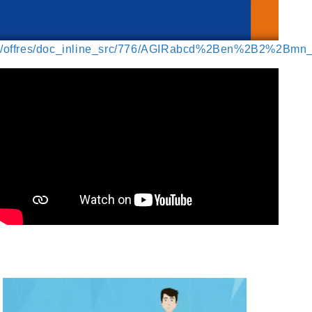
/offres/doc_inline_src/776/AGIRabcd%2Ben%2B2%2Bmn