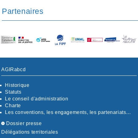
AUDE
Partenaires
AUVERGNE / SUD
CALVADOS-ORNE
BOUCHES-DU-RHÖNE / ALPES
CHARENTE-MARITIME
CÖTE-D'OR
CÖTES-D'ARMOR
DORDOGNE
DRÖME / ARDÈCHE
ESSONNE
AGIRabcd
EURE-ET-LOIR
EURE/SEINE-MARITIME
Historique
FINISTÈRE
Statuts
GARD
Le conseil d'administration
HAUTE-GARONNE
Charte
HAUTES-PYRÉNÉES
Les conventions, les engagements, les partenariats…
HÉRAULT
ILLE ET VILAINE
Dossier presse
ISÈRE
Délégations territoriales
LIMOUSIN