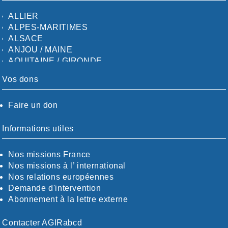
LOIRE
ALLIER
LOIRE / OCÉAN
ALPES-MARITIMES
LOT
ALSACE
LOT-ET-GARONNE
ANJOU / MAINE
MANCHE
AQUITAINE / GIRONDE
MARNE
AQUITAINE / SUD
MEURTHE-ET-MOSELLE
Vos dons
AUDE
MORBIHAN
AUVERGNE / SUD
MOSELLE
Faire un don
CALVADOS-ORNE
NIÈVRE/YONNE
BOUCHES-DU-RHÖNE / ALPES
NORD
CHARENTE-MARITIME
Informations utiles
NORSEINOISE
CÖTE-D'OR
OISE
CÖTES-D'ARMOR
ORLÉANAIS
Nos missions France
DORDOGNE
PARIS / PETITE-COURONNE
Nos missions à l’ international
DRÖME / ARDÈCHE
PAS DE CALAIS
Nos relations européennes
ESSONNE
PAU / BÉARN
Demande d'intervention
EURE-ET-LOIR
PYRÉNÉES-ORIENTALES
Abonnement à la lettre externe
EURE/SEINE-MARITIME
RÉUNION (ILE DE LA)
FINISTÈRE
RHÖNE
Contacter AGIRabcd