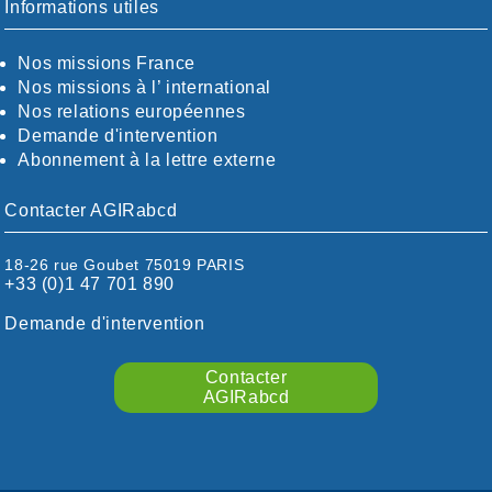
CHARENTE-MARITIME
Informations utiles
CÖTE-D'OR
CÖTES-D'ARMOR
Nos missions France
DORDOGNE
Nos missions à l’ international
DRÖME / ARDÈCHE
Nos relations européennes
ESSONNE
Demande d'intervention
EURE-ET-LOIR
Abonnement à la lettre externe
EURE/SEINE-MARITIME
FINISTÈRE
Contacter AGIRabcd
GARD
HAUTE-GARONNE
18-26 rue Goubet 75019 PARIS
HAUTES-PYRÉNÉES
+33 (0)1 47 701 890
HÉRAULT
ILLE ET VILAINE
Demande d'intervention
ISÈRE
LIMOUSIN
Contacter
LOIRE
AGIRabcd
LOIRE / OCÉAN
LOT
LOT-ET-GARONNE
MANCHE