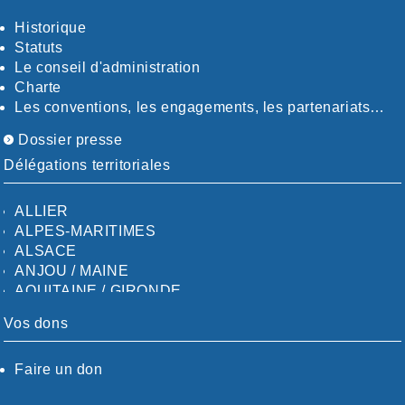
Historique
Statuts
Le conseil d'administration
Charte
Les conventions, les engagements, les partenariats…
Dossier presse
Délégations territoriales
ALLIER
ALPES-MARITIMES
ALSACE
ANJOU / MAINE
AQUITAINE / GIRONDE
AQUITAINE / SUD
Vos dons
AUDE
AUVERGNE / SUD
Faire un don
CALVADOS-ORNE
BOUCHES-DU-RHÖNE / ALPES