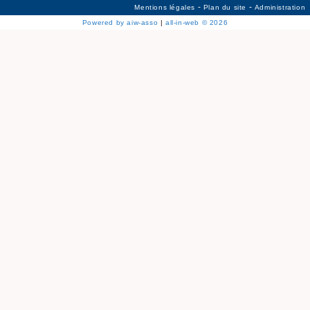
-
-
Mentions légales
Plan du site
Administration
MARNE
Powered by aiw-asso
|
all-in-web © 2026
MEURTHE-ET-MOSELLE
MORBIHAN
MOSELLE
NIÈVRE/YONNE
NORD
NORSEINOISE
OISE
ORLÉANAIS
PARIS / PETITE-COURONNE
PAS DE CALAIS
PAU / BÉARN
PYRÉNÉES-ORIENTALES
RÉUNION (ILE DE LA)
RHÖNE
SAINT-MALO
SAÖNE-ET-LOIRE
SAVOIE / HAUTE-SAVOIE
SEINE-ET-MARNE
SOMME