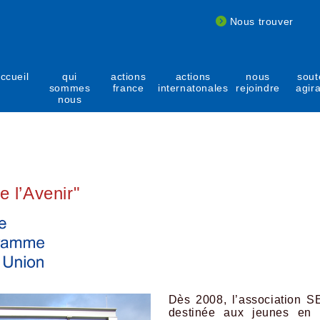
Nous trouver
ccueil
qui
actions
actions
nous
sout
sommes
france
internatonales
rejoindre
agir
nous
e l’Avenir"
Dès 2008, l’association SE
destinée aux jeunes en f