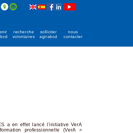
enir
recherche
solliciter
nous
abcd
volontaires
agirabcd
contacter
S a en effet lancé l'initiative VerA
ormation professionnelle (VerA =