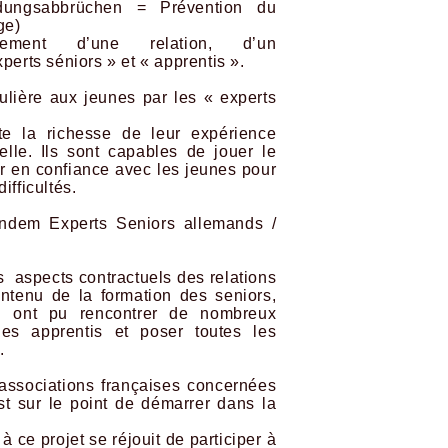
dungsabbrüchen = Prévention du
ge)
pement d’une relation, d’un
erts séniors » et « apprentis ».
gulière aux jeunes par les « experts
te la richesse de leur expérience
elle. Ils sont capables de jouer le
ler en confiance avec les jeunes pour
ifficultés.
ndem Experts Seniors allemands /
s aspects contractuels des relations
ntenu de la formation des seniors,
es ont pu rencontrer de nombreux
es apprentis et poser toutes les
.
associations françaises concernées
 sur le point de démarrer dans la
 ce projet se réjouit de participer à