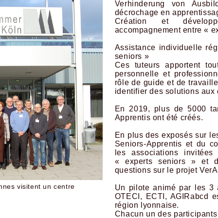
Verhinderung von Ausbil
décrochage en apprentissa
Création et dévelop
accompagnement entre « exp
Assistance individuelle ré
seniors »
Ces tuteurs apportent tou
personnelle et professionn
rôle de guide et de travail
identifier des solutions aux d
En 2019, plus de 5000 ta
Apprentis ont été créés.
En plus des exposés sur le
Seniors-Apprentis et du co
les associations invité
« experts seniors » et d
questions sur le projet VerA
nes visitent un centre
Un pilote animé par les 3 
OTECI, ECTI, AGIRabcd est
région lyonnaise.
Chacun un des participants à