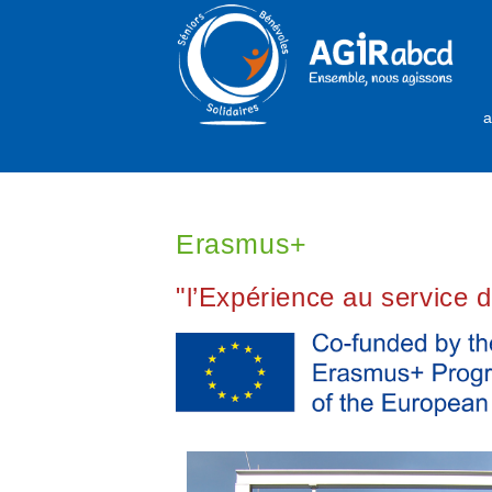
a
Erasmus+
"l’Expérience au service d