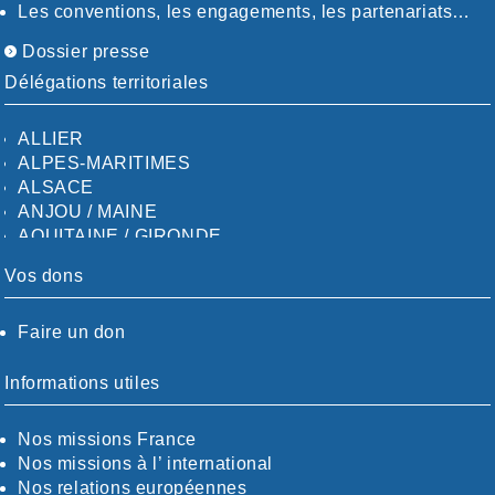
Les conventions, les engagements, les partenariats…
Dossier presse
Délégations territoriales
ALLIER
ALPES-MARITIMES
ALSACE
ANJOU / MAINE
AQUITAINE / GIRONDE
AQUITAINE / SUD
Vos dons
AUDE
AUVERGNE / SUD
Faire un don
CALVADOS-ORNE
BOUCHES-DU-RHÖNE / ALPES
CHARENTE-MARITIME
Informations utiles
CÖTE-D'OR
CÖTES-D'ARMOR
Nos missions France
DORDOGNE
Nos missions à l’ international
DRÖME / ARDÈCHE
Nos relations européennes