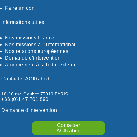
AUVERGNE / SUD
Faire un don
CALVADOS-ORNE
BOUCHES-DU-RHÖNE / ALPES
CHARENTE-MARITIME
Informations utiles
CÖTE-D'OR
CÖTES-D'ARMOR
Nos missions France
DORDOGNE
Nos missions à l’ international
DRÖME / ARDÈCHE
Nos relations européennes
ESSONNE
Demande d'intervention
EURE-ET-LOIR
Abonnement à la lettre externe
EURE/SEINE-MARITIME
FINISTÈRE
Contacter AGIRabcd
GARD
HAUTE-GARONNE
18-26 rue Goubet 75019 PARIS
HAUTES-PYRÉNÉES
+33 (0)1 47 701 890
HÉRAULT
ILLE ET VILAINE
Demande d'intervention
ISÈRE
LIMOUSIN
Contacter
LOIRE
AGIRabcd
LOIRE / OCÉAN