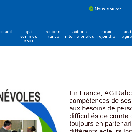
Nous trouver
ccueil
qui
actions
actions
nous
sout
sommes
france
internatonales
rejoindre
agir
nous
En France, AGIRabcd
compétences de ses 
aux besoins de pers
difficultés de courte
toujours en partenar
différents acteurs lo