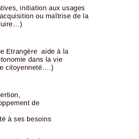
ives, initiation aux usages
acquisition ou maîtrise de la
duire…)
ue Etrangère aide à la
utonomie dans la vie
de citoyenneté….)
ertion,
eloppement de
é à ses besoins