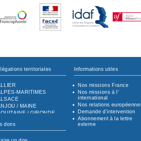
légations territoriales
Informations utiles
ALLIER
Nos missions France
ALPES-MARITIMES
Nos missions à l’
international
ALSACE
Nos relations européenne
ANJOU / MAINE
Demande d'intervention
AQUITAINE / GIRONDE
Abonnement à la lettre
AQUITAINE / SUD
s dons
externe
AUDE
AUVERGNE / SUD
aire un don
CALVADOS-ORNE