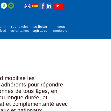
enir
recherche
solliciter
nous
abcd
volontaires
agirabcd
contacter
 mobilise les
adhérents pour répondre
onnes de tous âges, en
 ou longue durée, et
iat et complémentarité avec
caux et nationaux.