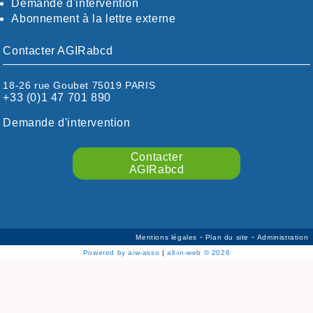
Demande d'intervention
EURE-ET-LOIR
Abonnement à la lettre externe
EURE/SEINE-MARITIME
FINISTÈRE
Contacter AGIRabcd
GARD
HAUTE-GARONNE
18-26 rue Goubet 75019 PARIS
HAUTES-PYRÉNÉES
+33 (0)1 47 701 890
HÉRAULT
ILLE ET VILAINE
Demande d'intervention
ISÈRE
LIMOUSIN
Contacter
LOIRE
AGIRabcd
LOIRE / OCÉAN
LOT
LOT-ET-GARONNE
MANCHE
-
-
Mentions légales
Plan du site
Administration
MARNE
Powered by aiw-asso
|
all-in-web © 2026
MEURTHE-ET-MOSELLE
MORBIHAN
MOSELLE
NIÈVRE/YONNE