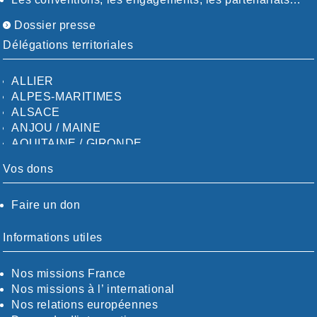
Dossier presse
Délégations territoriales
ALLIER
ALPES-MARITIMES
ALSACE
ANJOU / MAINE
AQUITAINE / GIRONDE
AQUITAINE / SUD
Vos dons
AUDE
AUVERGNE / SUD
Faire un don
CALVADOS-ORNE
BOUCHES-DU-RHÖNE / ALPES
CHARENTE-MARITIME
Informations utiles
CÖTE-D'OR
CÖTES-D'ARMOR
Nos missions France
DORDOGNE
Nos missions à l’ international
DRÖME / ARDÈCHE
Nos relations européennes
ESSONNE