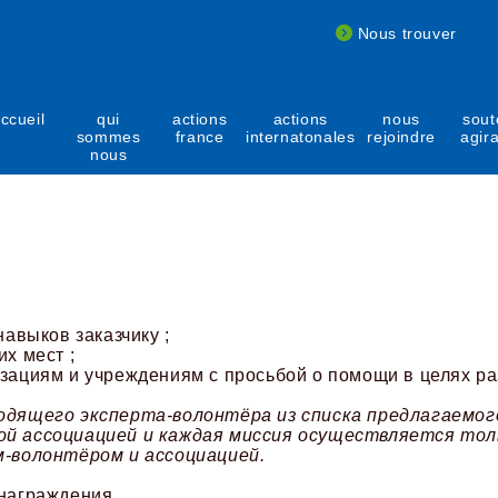
Nous trouver
ccueil
qui
actions
actions
nous
sout
sommes
france
internatonales
rejoindre
agir
nous
навыков заказчику ;
х мест ;
зациям и учреждениям с просьбой о помощи в целях р
ходящего эксперта-волонтёра из списка предлагаемог
ой ассоциацией и каждая миссия осуществляется тол
м-волонтёром и ассоциацией.
знаграждения.