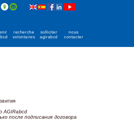
enir
recherche
solliciter
nous
abcd
volontaires
agirabcd
contacter
азвития
о AGIRabcd
ько после подписания договора