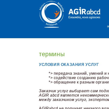
a
термины
УСЛОВИЯ ОКАЗАНИЯ УСЛУГ
*> передача знаний, умений и 
*> содействие созданию рабочи
*> обращение к разным органи
Заказчик услуг выбирает сам под
АGIR abcd является некоммерческ
между заказчиком услуг, эксперто
AGIRabcd не получает никакого во