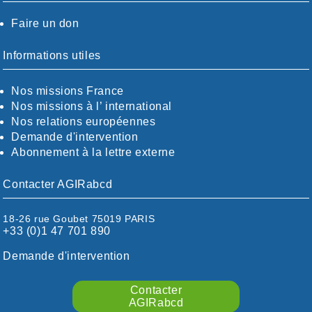
AUVERGNE / SUD
Faire un don
CALVADOS-ORNE
BOUCHES-DU-RHÖNE / ALPES
CHARENTE-MARITIME
Informations utiles
CÖTE-D'OR
CÖTES-D'ARMOR
Nos missions France
DORDOGNE
Nos missions à l’ international
DRÖME / ARDÈCHE
Nos relations européennes
ESSONNE
Demande d'intervention
EURE-ET-LOIR
Abonnement à la lettre externe
EURE/SEINE-MARITIME
FINISTÈRE
Contacter AGIRabcd
GARD
HAUTE-GARONNE
18-26 rue Goubet 75019 PARIS
HAUTES-PYRÉNÉES
+33 (0)1 47 701 890
HÉRAULT
ILLE ET VILAINE
Demande d'intervention
ISÈRE
LIMOUSIN
Contacter
LOIRE
AGIRabcd