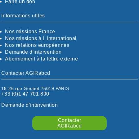
Faire un don
CALVADOS-ORNE
BOUCHES-DU-RHÖNE / ALPES
CHARENTE-MARITIME
Informations utiles
CÖTE-D'OR
CÖTES-D'ARMOR
Nos missions France
DORDOGNE
Nos missions à l’ international
DRÖME / ARDÈCHE
Nos relations européennes
ESSONNE
Demande d'intervention
EURE-ET-LOIR
Abonnement à la lettre externe
EURE/SEINE-MARITIME
FINISTÈRE
Contacter AGIRabcd
GARD
HAUTE-GARONNE
18-26 rue Goubet 75019 PARIS
HAUTES-PYRÉNÉES
+33 (0)1 47 701 890
HÉRAULT
ILLE ET VILAINE
Demande d'intervention
ISÈRE
LIMOUSIN
Contacter
LOIRE
AGIRabcd
LOIRE / OCÉAN
LOT