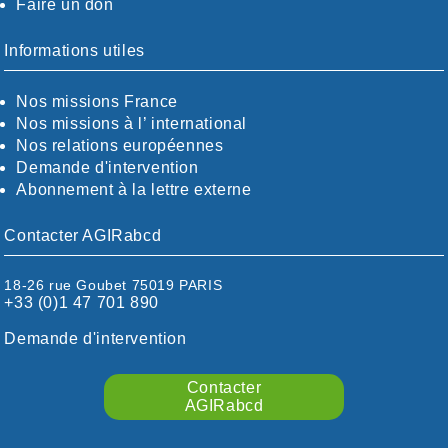
Faire un don
CALVADOS-ORNE
BOUCHES-DU-RHÖNE / ALPES
CHARENTE-MARITIME
Informations utiles
CÖTE-D'OR
CÖTES-D'ARMOR
Nos missions France
DORDOGNE
Nos missions à l’ international
DRÖME / ARDÈCHE
Nos relations européennes
ESSONNE
Demande d'intervention
EURE-ET-LOIR
Abonnement à la lettre externe
EURE/SEINE-MARITIME
FINISTÈRE
Contacter AGIRabcd
GARD
HAUTE-GARONNE
18-26 rue Goubet 75019 PARIS
HAUTES-PYRÉNÉES
+33 (0)1 47 701 890
HÉRAULT
ILLE ET VILAINE
Demande d'intervention
ISÈRE
LIMOUSIN
Contacter
LOIRE
AGIRabcd
LOIRE / OCÉAN
LOT