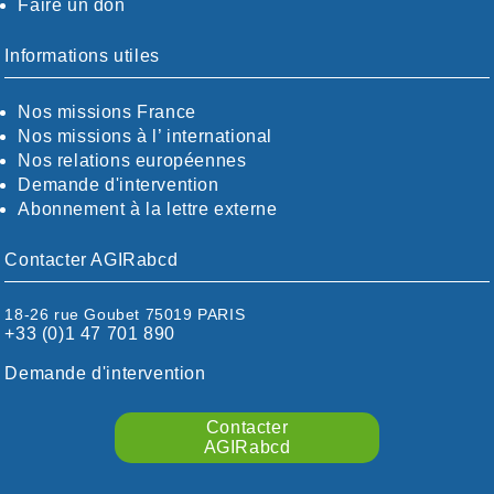
Faire un don
CALVADOS-ORNE
BOUCHES-DU-RHÖNE / ALPES
CHARENTE-MARITIME
Informations utiles
CÖTE-D'OR
CÖTES-D'ARMOR
Nos missions France
DORDOGNE
Nos missions à l’ international
DRÖME / ARDÈCHE
Nos relations européennes
ESSONNE
Demande d'intervention
EURE-ET-LOIR
Abonnement à la lettre externe
EURE/SEINE-MARITIME
FINISTÈRE
Contacter AGIRabcd
GARD
HAUTE-GARONNE
18-26 rue Goubet 75019 PARIS
HAUTES-PYRÉNÉES
+33 (0)1 47 701 890
HÉRAULT
ILLE ET VILAINE
Demande d'intervention
ISÈRE
LIMOUSIN
Contacter
LOIRE
AGIRabcd
LOIRE / OCÉAN
LOT