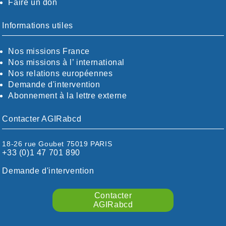
Faire un don
CALVADOS-ORNE
BOUCHES-DU-RHÖNE / ALPES
CHARENTE-MARITIME
Informations utiles
CÖTE-D'OR
CÖTES-D'ARMOR
Nos missions France
DORDOGNE
Nos missions à l’ international
DRÖME / ARDÈCHE
Nos relations européennes
ESSONNE
Demande d'intervention
EURE-ET-LOIR
Abonnement à la lettre externe
EURE/SEINE-MARITIME
FINISTÈRE
Contacter AGIRabcd
GARD
HAUTE-GARONNE
18-26 rue Goubet 75019 PARIS
HAUTES-PYRÉNÉES
+33 (0)1 47 701 890
HÉRAULT
ILLE ET VILAINE
Demande d'intervention
ISÈRE
LIMOUSIN
Contacter
LOIRE
AGIRabcd
LOIRE / OCÉAN
LOT