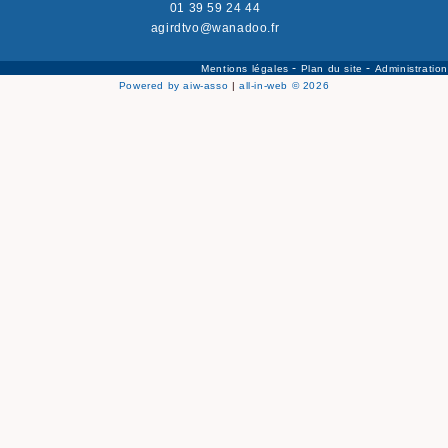
01 39 59 24 44
agirdtvo@wanadoo.fr
-
-
Mentions légales
Plan du site
Administration
Powered by aiw-asso
|
all-in-web © 2026