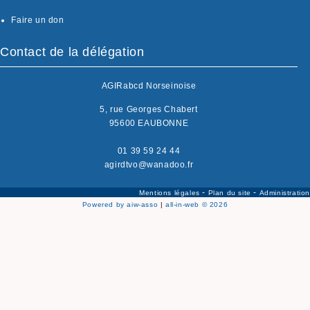
Faire un don
Contact de la délégation
AGIRabcd Norseinoise
5, rue Georges Chabert
95600 EAUBONNE
01 39 59 24 44
agirdtvo@wanadoo.fr
-
-
Mentions légales
Plan du site
Administration
Powered by aiw-asso
|
all-in-web © 2026