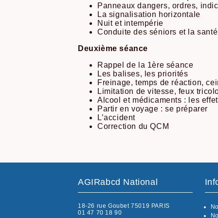
Panneaux dangers, ordres, indica
La signalisation horizontale
Nuit et intempérie
Conduite des séniors et la santé
Deuxième séance
Rappel de la 1ère séance
Les balises, les priorités
Freinage, temps de réaction, cei
Limitation de vitesse, feux tricol
Alcool et médicaments : les effe
Partir en voyage : se préparer
L’accident
Correction du QCM
AGIRabcd National
Inf
18-26 rue Goubet 75019 PARIS
No
01 47 70 18 90
No