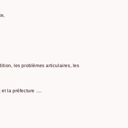
te,
ition, les problèmes articulaires, les
et la préfecture ….