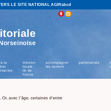
VERS LE SITE NATIONAL AGIRabcd
itoriale
Norseinoise
 à la
mission
accompagner
partenariats
tion
locale
les seniors
treprise
ile de
france
Or, avec l’âge, certaines d’entre