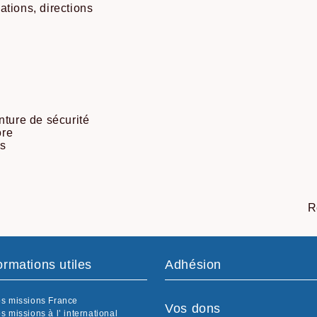
tions, directions
nture de sécurité
ore
ts
R
ormations utiles
Adhésion
s missions France
Vos dons
s missions à l’ international