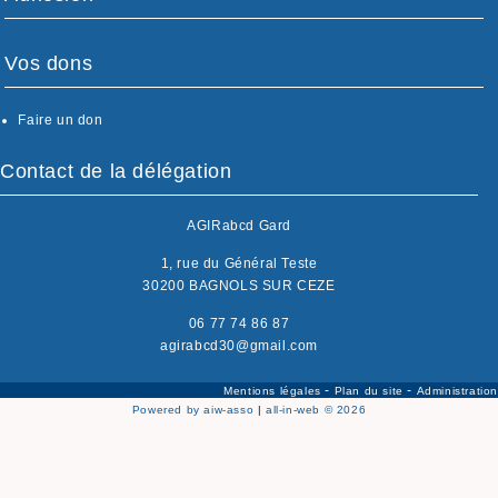
Vos dons
Faire un don
Contact de la délégation
AGIRabcd Gard
1, rue du Général Teste
30200 BAGNOLS SUR CEZE
06 77 74 86 87
agirabcd30@gmail.com
-
-
Mentions légales
Plan du site
Administration
Powered by aiw-asso
|
all-in-web © 2026