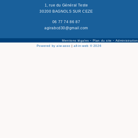
1, rue du Général Teste
30200 BAGNOLS SUR CEZE
06 77 74 86 87
agirabcd30@gmail.com
-
-
Mentions légales
Plan du site
Administration
Powered by aiw-asso
|
all-in-web © 2026