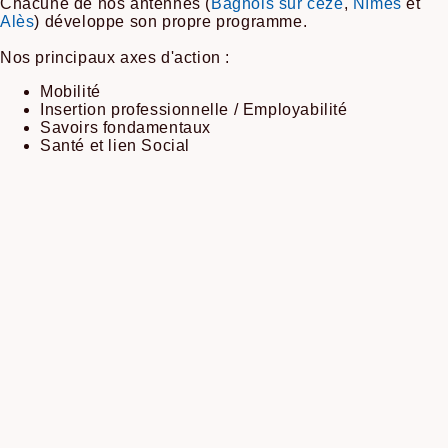
Chacune de nos antennes (
Bagnols sur cèze
,
Nîmes
et
Alès
) développe son propre programme.
Nos principaux axes d'action :
Mobilité
Insertion professionnelle / Employabilité
Savoirs fondamentaux
Santé et lien Social