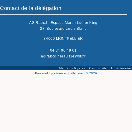
Contact de la délégation
AGIRabcd - Espace Martin Luther King
27, Boulevard Louis Blanc
34000 MONTPELLIER
04 34 00 48 61
agirabcd.herault34@sfr.fr
-
-
Mentions légales
Plan du site
Administration
Powered by aiw-asso
|
all-in-web © 2026