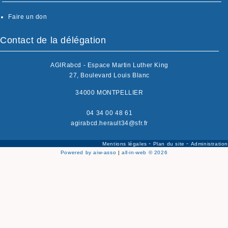
Faire un don
Contact de la délégation
AGIRabcd - Espace Martin Luther King
27, Boulevard Louis Blanc
34000 MONTPELLIER
04 34 00 48 61
agirabcd.herault34@sfr.fr
-
-
Mentions légales
Plan du site
Administration
Powered by aiw-asso
|
all-in-web © 2026