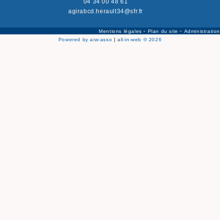
04 34 00 48 61
agirabcd.herault34@sfr.fr
-
-
Mentions légales
Plan du site
Administration
Powered by aiw-asso
|
all-in-web © 2026