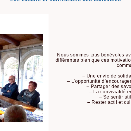
Nous sommes tous bénévoles ave
différentes bien que ces motivati
commu
– Une envie de solida
– L’opportunité d’encourager
– Partager des sav
– La convivialité 
– Se sentir uti
– Rester actif et c