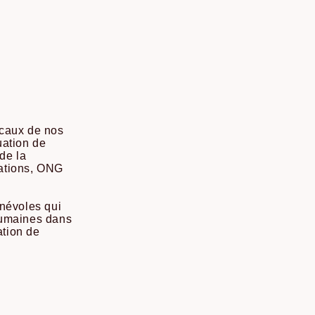
ocaux de nos
uation de
de la
iations, ONG
énévoles qui
humaines dans
ation de