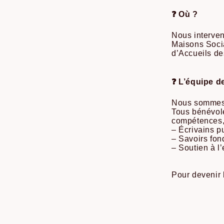
❓ Où ?
Nous interven
Maisons Soci
d’Accueils d
❓ L’équipe d
Nous sommes 
Tous bénévole
compétences, 
– Écrivains p
– Savoirs fon
– Soutien à l’
Pour devenir