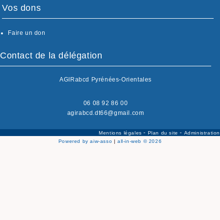
Vos dons
Faire un don
Contact de la délégation
AGIRabcd Pyrénées-Orientales
06 08 92 86 00
agirabcd.dt66@gmail.com
-
-
Mentions légales
Plan du site
Administration
Powered by aiw-asso
|
all-in-web © 2026