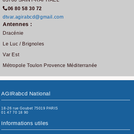
06 80 58 30 72
dtvar.agirabcd@gmail.com
Antennes :
Dracénie
Le Luc / Brignoles
Var Est
Métropole Toulon Provence Méditerranée
AGIRabcd National
18-26 rue Goubet 75019 PARIS
01 47 70 18 90
Informations utiles