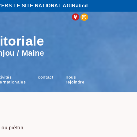
VERS LE SITE NATIONAL AGIRabcd
itoriale
njou / Maine
tivités
contact
nous
ternationales
rejoindre
 ou piéton.