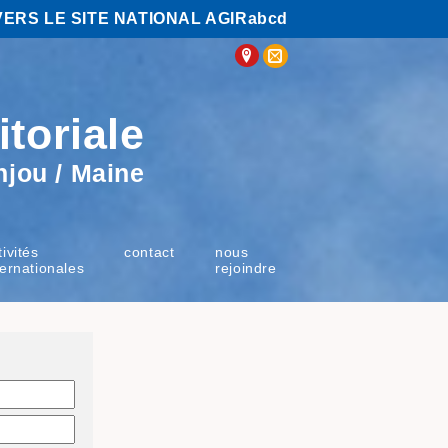
VERS LE SITE NATIONAL AGIRabcd
itoriale
njou / Maine
tivités
contact
nous
ternationales
rejoindre