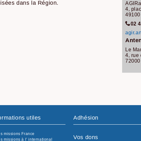
lisées dans la Région.
AGIRa
4, pla
4910
02 4
agir.
Anten
Le Ma
4, rue
72000
ormations utiles
Adhésion
s missions France
Vos dons
s missions à l’ international