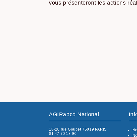
vous présenteront les actions réa
AGIRabcd National
Inf
18-26 rue Goubet 75019 PARIS
No
01 47 70 18 90
No