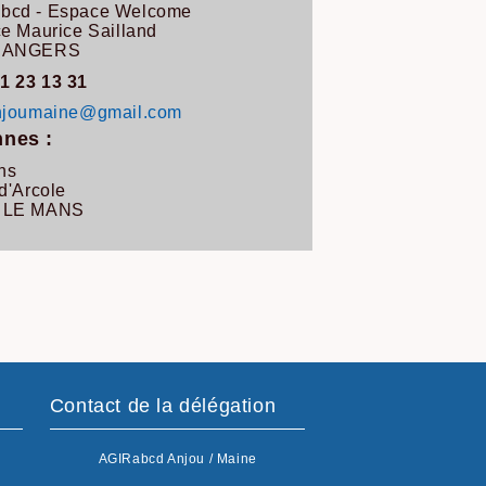
bcd - Espace Welcome
ce Maurice Sailland
0 ANGERS
1 23 13 31
anjoumaine@gmail.com
nes :
ns
 d'Arcole
 LE MANS
Contact de la délégation
AGIRabcd Anjou / Maine