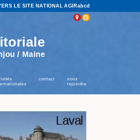
VERS LE SITE NATIONAL AGIRabcd
itoriale
njou / Maine
tivités
contact
nous
ternationales
rejoindre